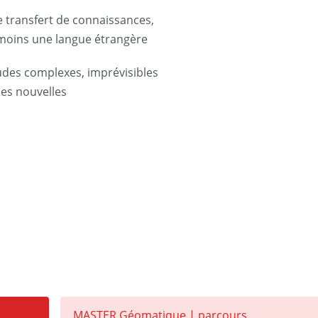
 transfert de connaissances,
u moins une langue étrangère
udes complexes, imprévisibles
ues nouvelles
MASTER Géomatique | parcours