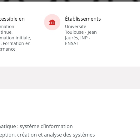
cessible en
Établissements
rmation
Université
tinue,
Toulouse - Jean
mation initiale,
Jaurès, INP -
, Formation en
ENSAT
ernance
matique : système d’information
eption, création et analyse des systèmes