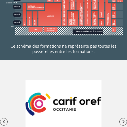
DIPLÔME INSTITUT D’ÉTUDES POLITIQUES
ÉCOLES LITTÉRAIRES
DIPLÔME GRANDES
DIPLÔME D’ÉTUDES
DIPLÔME ÉCOLES D’INGÉNIEURS
DU
LICENCE
DIPLÔME GRANDES ÉCOLES
BAC+3
+3
LICENCE
BAC
COMMERCE / GESTION
PROFESSIONNELLE
DU
PRÉPARATOIRES
CLASSES PRÉPA.
SANTÉ
BAC+2
+2
AUX GRANDES
PARAMÉDICAL
BAC
VÉTÉRINAIRE
LICENCE
DU
BTS / BTSA
CLASSES
ÉCOLES
DEUST
BAC+1
+1
PASS
BUT
BAC
DU
BAC
CAPACITÉ
DU
DAEU
EN DROIT
BACCALAURÉAT OU ÉQUIVALENT
Ce schéma des formations ne représente pas toutes les
passerelles entre les formations.