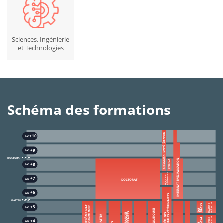
Sciences, Ingénierie
et Technologies
Schéma des formations
SPÉCIALISATION VÉTÉRINAIRE
+
10
BAC
+9
BAC
DOCTORAT
INTERNAT SPÉCIALISATION
INTERNAT
+8
BAC
VÉTÉRINAIRE
DOCTORAT
+7
BAC
DOCTORAT
+6
BAC
FONDAMENTALES VÉTÉRINAIRES
MASTER
SPÉCIALISÉ
BAC+5
MASTÈRE
+5
DIPLÔME NAT
D’OENOLOGIE
BAC
DU
MASTER
SPÉCIALISÉ
BAC+4
MASTÈRE
+4
BAC