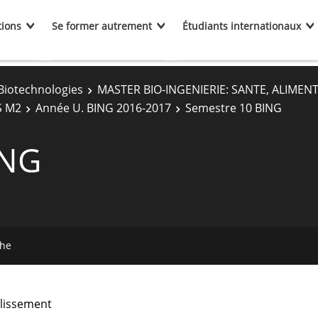
tions
Se former autrement
Étudiants internationaux
Biotechnologies
MASTER BIO-INGENIERIE: SANTE, ALIMEN
S M2
Année U. BING 2016-2017
Semestre 10 BING
ING
che
lissement