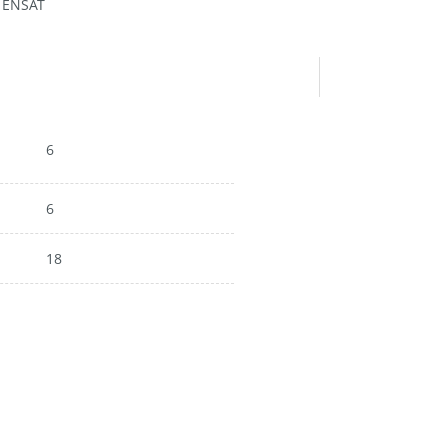
- ENSAT
6
6
18