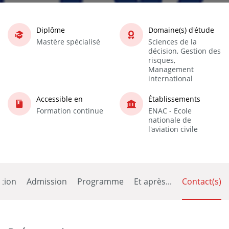
Diplôme
Domaine(s) d'étude
Mastère spécialisé
Sciences de la
décision, Gestion des
risques,
Management
international
Accessible en
Établissements
Formation continue
ENAC - Ecole
nationale de
l'aviation civile
tion
Admission
Programme
Et après...
Contact(s)