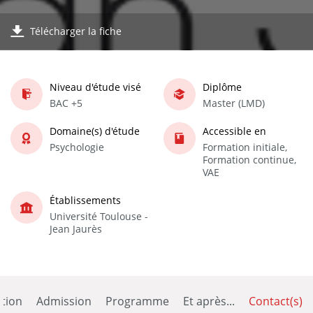
Télécharger la fiche
Niveau d'étude visé
Diplôme
BAC +5
Master (LMD)
Domaine(s) d'étude
Accessible en
Psychologie
Formation initiale,
Formation continue,
VAE
Établissements
Université Toulouse -
Jean Jaurès
tion
Admission
Programme
Et après...
Contact(s)