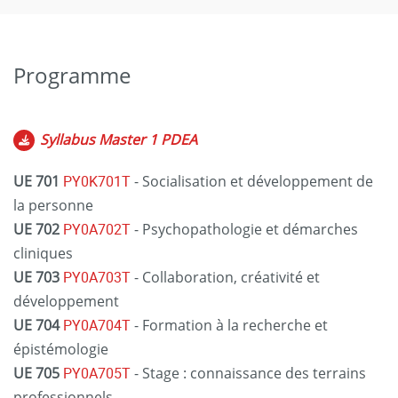
Programme
Syllabus Master 1 PDEA
UE 701
PY0K701T
- Socialisation et développement de
la personne
UE 702
PY0A702T
- Psychopathologie et démarches
cliniques
UE 703
PY0A703T
- Collaboration, créativité et
développement
UE 704
PY0A704T
- Formation à la recherche et
épistémologie
UE 705
PY0A705T
- Stage : connaissance des terrains
professionnels