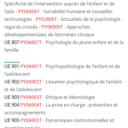
Spécificité de l'intervention auprès de l'enfant et de
l'ado -
PY0E806T
- Variabilité humaine et nouvelles
technologies -
PY0J806T
- Actualités de la psychologie :
regards croisés -
PY0K806T
- Approches
développementales de l’entretien clinique
UE 807
PY0A807T
- Psychologie du jeune enfant et de la
famille
UE 901
PY0A901T
- Psychopathologie de l'enfant et de
l'adolescent
UE 902
PY0A902T
- L'examen psychologique de l'enfant
et de l'adolescent
UE 903
PY0A903T
- Ethique et déontologie
UE 904
PY0A904T
- La prise en charge : prévention et
accompagnements
UE 905
PY0A905T
- Dynamiques institutionnelles et
insertion sociale