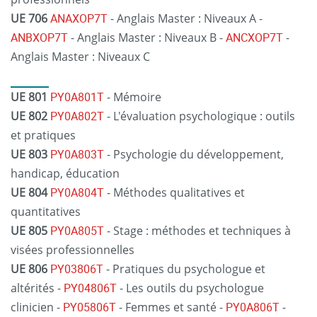
UE 706
ANAXOP7T
- Anglais Master : Niveaux A -
ANBXOP7T
- Anglais Master : Niveaux B -
ANCXOP7T
-
Anglais Master : Niveaux C
UE 801
PY0A801T
- Mémoire
UE 802
PY0A802T
- L'évaluation psychologique : outils
et pratiques
UE 803
PY0A803T
- Psychologie du développement,
handicap, éducation
UE 804
PY0A804T
- Méthodes qualitatives et
quantitatives
UE 805
PY0A805T
- Stage : méthodes et techniques à
visées professionnelles
UE 806
PY03806T
- Pratiques du psychologue et
altérités -
PY04806T
- Les outils du psychologue
clinicien -
PY05806T
- Femmes et santé -
PY0A806T
-