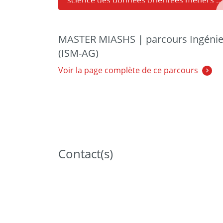
science des données orientées métiers -
application à la gestion de production
(ISM-AG)
MASTER MIASHS | parcours Ingénieri
(ISM-AG)
Voir la page complète de ce parcours
Contact(s)