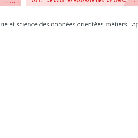
continue pour les écosystèmes logiciels
Parcours
Pa
et données (ICE-LD)
e et science des données orientées métiers - app