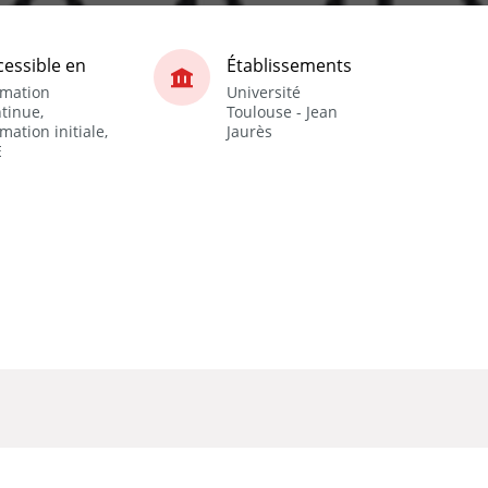
cessible en
Établissements
rmation
Université
tinue,
Toulouse - Jean
mation initiale,
Jaurès
E