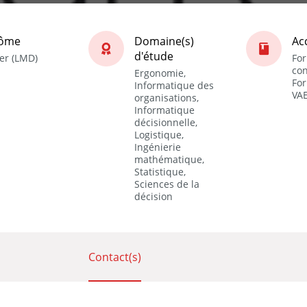
lôme
Domaine(s)
Ac
d'étude
er (LMD)
Fo
con
Ergonomie,
For
Informatique des
VA
organisations,
Informatique
décisionnelle,
Logistique,
Ingénierie
mathématique,
Statistique,
Sciences de la
décision
Contact(s)