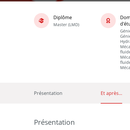
Diplôme
Dom
d'ét
Master (LMD)
Géni
Géni
Hydr
Méca
fluid
Méca
fluid
Méca
Présentation
Et après...
Présentation