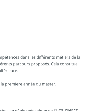
mpétences dans les différents métiers de la
ifférents parcours proposés. Cela constitue
ltérieure.
 la première année du master.
erches en génie mécanique de l'UT3, l'INSAT,