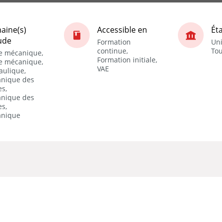
aine(s)
Accessible en
Ét
ude
Formation
Uni
continue,
Tou
e mécanique,
Formation initiale,
e mécanique,
VAE
aulique,
nique des
es,
nique des
es,
nique