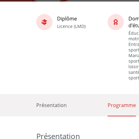
Diplôme
Dom
d'ét
Licence (LMD)
Éduc
motri
Entr
sport
Man
sport
loisi
sant
sport
Présentation
Programme
Présentation