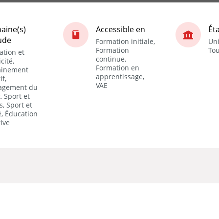
aine(s)
Accessible en
Ét
ude
Formation initiale,
Uni
Formation
Tou
ation et
continue,
cité,
Formation en
ainement
apprentissage,
if,
VAE
agement du
, Sport et
rs, Sport et
é, Éducation
ive