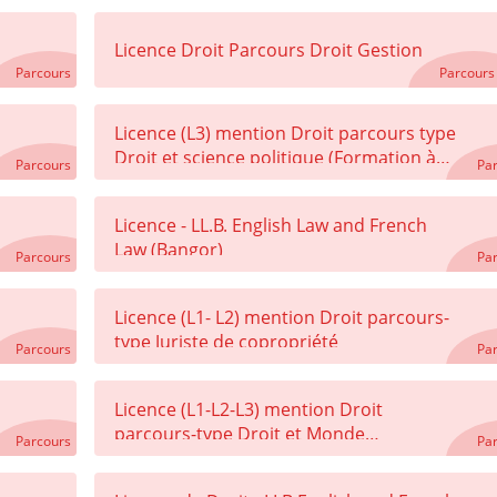
Licence Droit Parcours Droit Gestion
Parcours
Parcours
Licence (L3) mention Droit parcours type
Droit et science politique (Formation à
Parcours
Pa
distance)
Licence - LL.B. English Law and French
Law (Bangor)
Parcours
Pa
Licence (L1- L2) mention Droit parcours-
type Juriste de copropriété
Parcours
Pa
Licence (L1-L2-L3) mention Droit
parcours-type Droit et Monde
Parcours
Pa
Hispanique