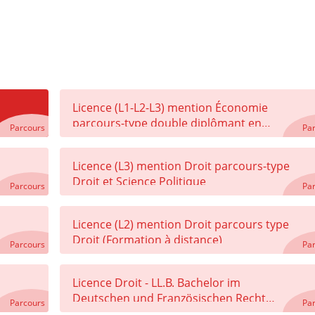
Licence (L1-L2-L3) mention Économie
parcours-type double diplômant en
Parcours
Pa
Économie et Droit
Licence (L3) mention Droit parcours-type
Droit et Science Politique
Parcours
Pa
Licence (L2) mention Droit parcours type
Droit (Formation à distance)
Parcours
Pa
Licence Droit - LL.B. Bachelor im
Deutschen und Französischen Recht
Parcours
Pa
(Université de La Sarre)