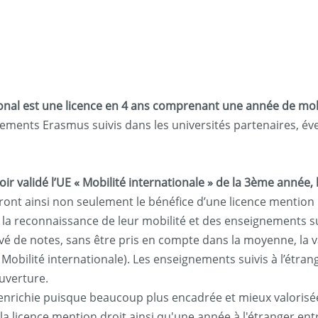
onal est une licence en 4 ans comprenant une année de mobili
ements Erasmus suivis dans les universités partenaires, év
ir validé l’UE « Mobilité internationale » de la 3ème année,
ront ainsi non seulement le bénéfice d’une licence mention 
si la reconnaissance de leur mobilité et des enseignements s
vé de notes, sans être pris en compte dans la moyenne, la 
E Mobilité internationale). Les enseignements suivis à l’étra
uverture.
 enrichie puisque beaucoup plus encadrée et mieux valorisée 
 licence mention droit ainsi qu'une année à l'étranger entre