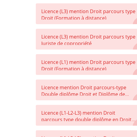
Federico II de Naples) ou Licence de Droit
Licence (L3) mention Droit parcours type
- Laurea Breve (Université de Sassari)
Droit (Formation à distance)
Licence (L3) mention Droit parcours type
Juriste de copropriété
Licence (L1) mention Droit parcours type
Droit (Formation à distance)
Licence mention Droit parcours-type
Double diplôme Droit et Diplôme de
Sciences Po Toulouse
Licence (L1-L2-L3) mention Droit
parcours type double diplôme en Droit
et en Gestion