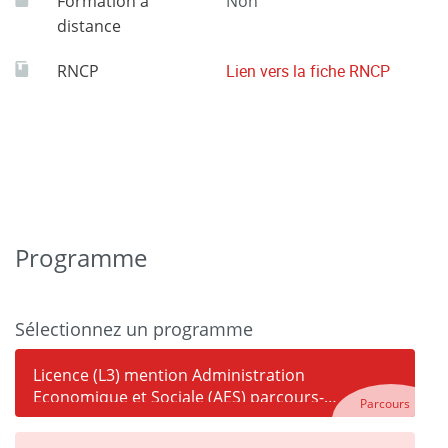
Formation à
Non
distance
RNCP
Lien vers la fiche RNCP
Programme
Sélectionnez un programme
Licence (L3) mention Administration
Economique et Sociale (AES) parcours-
Parcours
type Gouvernance des Entreprises et des
Territoires (GET)