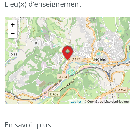
Lieu(x) d'enseignement
+
−
| © OpenStreetMap contributors
Leaflet
En savoir plus