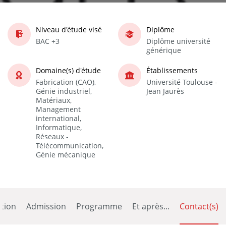
Niveau d'étude visé
Diplôme
BAC +3
Diplôme université
générique
Domaine(s) d'étude
Établissements
Fabrication (CAO),
Université Toulouse -
Génie industriel,
Jean Jaurès
Matériaux,
Management
international,
Informatique,
Réseaux -
Télécommunication,
Génie mécanique
tion
Admission
Programme
Et après...
Contact(s)