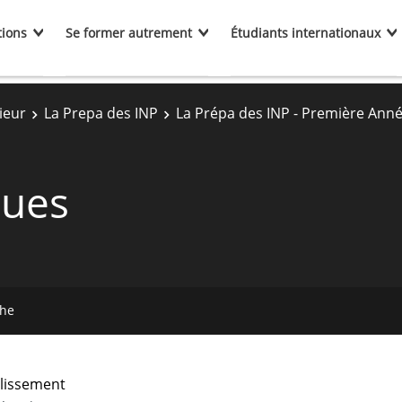
tions
Se former autrement
Étudiants internationaux
ieur
La Prepa des INP
La Prépa des INP - Première Ann
ques
che
lissement