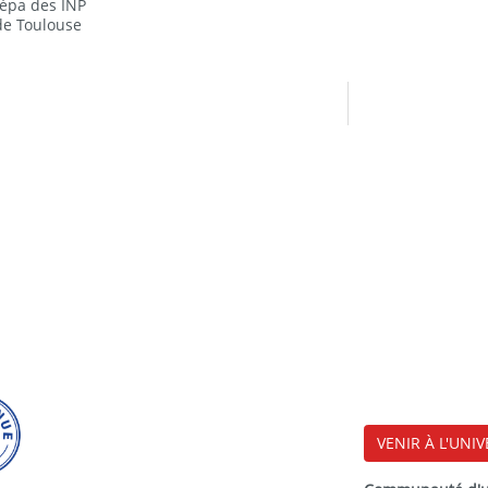
répa des INP
 de Toulouse
VENIR À L'UNIV