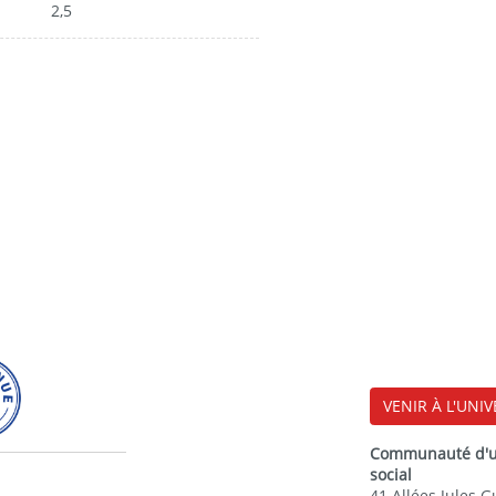
2,5
VENIR À L'UNIV
Communauté d'uni
social
41 Allées Jules 