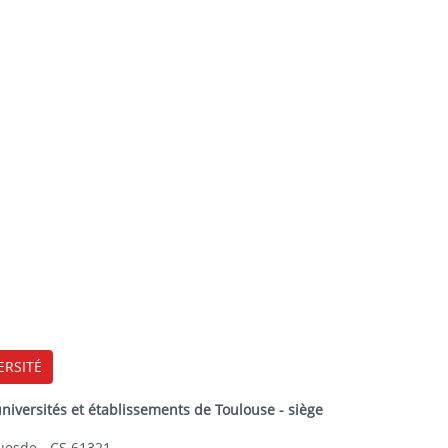
ERSITÉ
versités et établissements de Toulouse - siège
Guesde - CS 61321