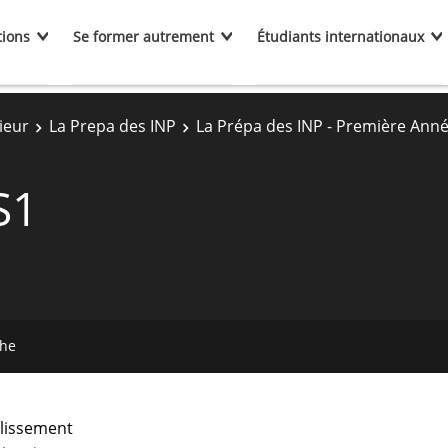
tions
Se former autrement
Étudiants internationaux
ieur
La Prepa des INP
La Prépa des INP - Première Ann
S1
che
lissement