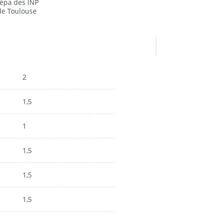
répa des INP
 de Toulouse
2
1,5
1
1,5
1,5
1,5