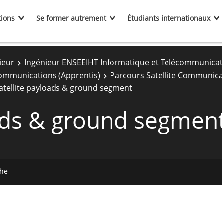
tions
Se former autrement
Étudiants internationaux
ieur
Ingénieur ENSEEIHT Informatique et Télécommunica
communications (Apprentis)
Parcours Satellite Communica
atellite payloads & ground segment
oads & ground segmen
che