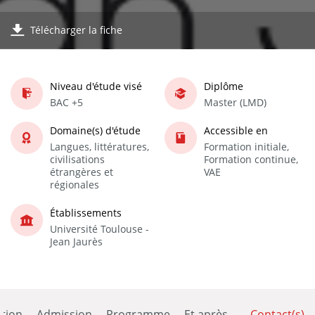
Télécharger la fiche
Niveau d'étude visé
Diplôme
BAC +5
Master (LMD)
Domaine(s) d'étude
Accessible en
Langues, littératures,
Formation initiale,
civilisations
Formation continue,
étrangères et
VAE
régionales
Établissements
Université Toulouse -
Jean Jaurès
tion
Admission
Programme
Et après...
Contact(s)