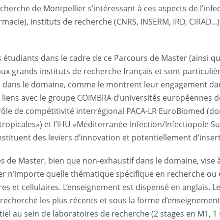
rche de Montpellier s’intéressant à ces aspects de l’infect
macie), instituts de recherche (CNRS, INSERM, IRD, CIRAD...) 
es étudiants dans le cadre de ce Parcours de Master (ainsi 
aux grands instituts de recherche français et sont particu
se dans le domaine, comme le montrent leur engagement dan
. Les liens avec le groupe COIMBRA d’universités européenne
Pôle de compétitivité interrégional PACA-LR EuroBiomed (do
tropicales») et l’IHU «Méditerranée-Infection/Infectiopole
tituent des leviers d’innovation et potentiellement d’inse
s de Master, bien que non-exhaustif dans le domaine, vise 
 n’importe quelle thématique spécifique en recherche ou
es et cellulaires. L’enseignement est dispensé en anglais. 
echerche les plus récents et sous la forme d’enseignements d
tiel au sein de laboratoires de recherche (2 stages en M1, 1