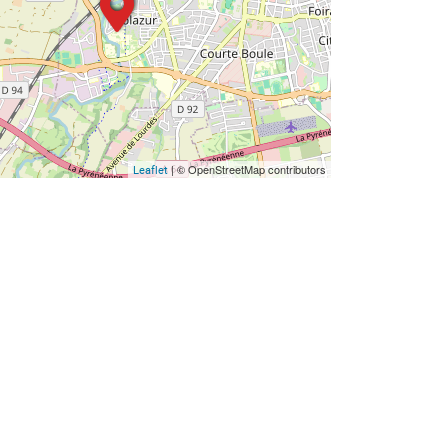
| © OpenStreetMap contributors
Leaflet