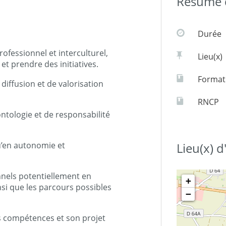
Résumé d
Durée
fessionnel et interculturel,
Lieu(x)
et prendre des initiatives.
Formati
 diffusion et de valorisation
RNCP
ontologie et de responsabilité
qu’en autonomie et
Lieu(x) 
onnels potentiellement en
+
nsi que les parcours possibles
−
es compétences et son projet