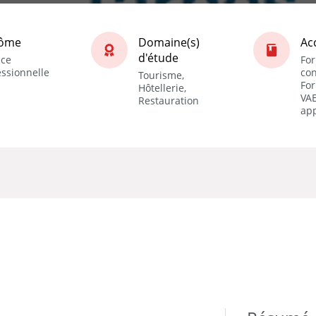
lôme
Domaine(s)
Ac
d'étude
nce
Fo
essionnelle
con
Tourisme,
For
Hôtellerie,
VAE
Restauration
ap