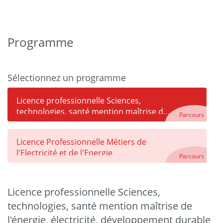
Programme
Sélectionnez un programme
Licence professionnelle Sciences,
technologies, santé mention maîtrise de
Parcours
l'énergie, électricité, développement
durable parcours Coordinateur
Licence Professionnelle Métiers de
technique pour l'optimisation des
l'Electricité et de l'Energie
énergies électriques renouvelables
Parcours
(LP14501A)
Licence professionnelle Sciences,
technologies, santé mention maîtrise de
l'énergie, électricité, développement durable