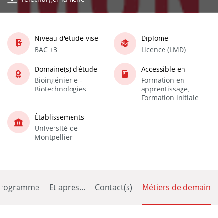
Niveau d'étude visé
Diplôme
BAC +3
Licence (LMD)
Domaine(s) d'étude
Accessible en
Bioingénierie -
Formation en
Biotechnologies
apprentissage,
Formation initiale
Établissements
Université de
Montpellier
Programme
Et après...
Contact(s)
Métiers de demain