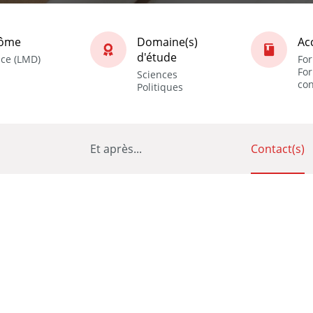
lôme
Domaine(s)
Ac
d'étude
nce (LMD)
For
Fo
Sciences
con
Politiques
Et après...
Contact(s)