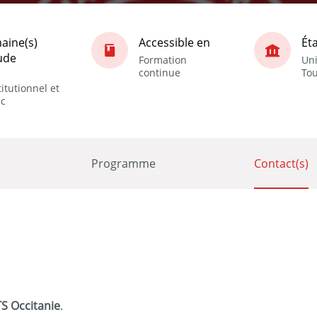
aine(s)
Accessible en
Ét
ude
Formation
Uni
continue
Tou
itutionnel et
ic
Programme
Contact(s)
S Occitanie
.