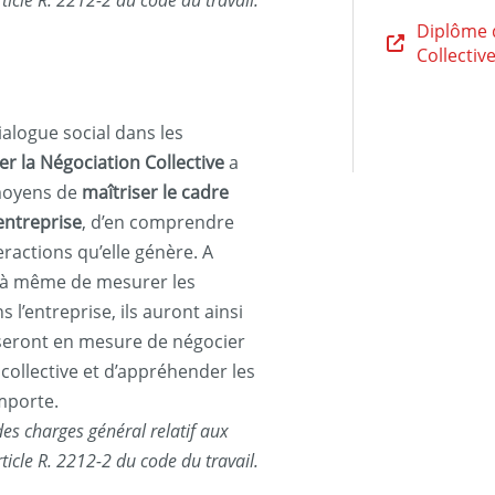
cle R. 2212-2 du code du travail.
Diplôme d
Collectiv
alogue social dans les
er la Négociation Collective
a
 moyens de
maîtriser le cadre
’entreprise
, d’en comprendre
eractions qu’elle génère. A
nt à même de mesurer les
s l’entreprise, ils auront ainsi
 seront en mesure de négocier
collective et d’appréhender les
mporte.
es charges général relatif aux
cle R. 2212-2 du code du travail.