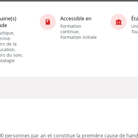
aine(s)
Accessible en
Ét
ude
Formation
Uni
continue,
Tou
utique,
Formation initiale
cine,
rs de la
ucation,
rs du soin,
tologie
00 personnes par an et constitue la première cause de hand