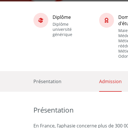
Diplôme
Dom
d'ét
Diplôme
université
Maie
générique
Méde
Métie
rééd
Métie
Odon
Présentation
Admission
Présentation
En France, l’aphasie concerne plus de 300 0