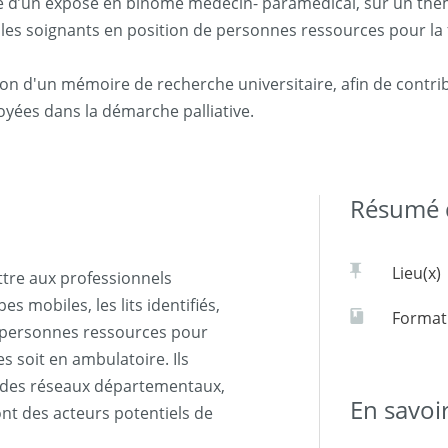
ce d’un exposé en binôme médecin- paramédical, sur un th
ttre les soignants en position de personnes ressources pour l
on d'un mémoire de recherche universitaire, afin de contrib
loyées dans la démarche palliative.
Résumé d
Lieu(x)
ttre aux professionnels
s mobiles, les lits identifiés,
Formati
es personnes ressources pour
es soit en ambulatoire. Ils
s des réseaux départementaux,
En savoi
ont des acteurs potentiels de