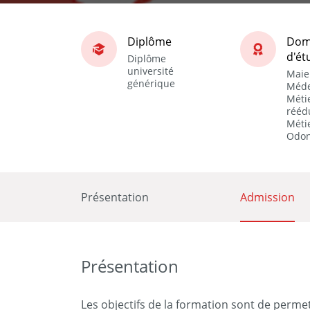
Diplôme
Dom
d'ét
Diplôme
université
Maie
générique
Méde
Métie
rééd
Métie
Odon
Présentation
Admission
Présentation
Les objectifs de la formation sont de permet