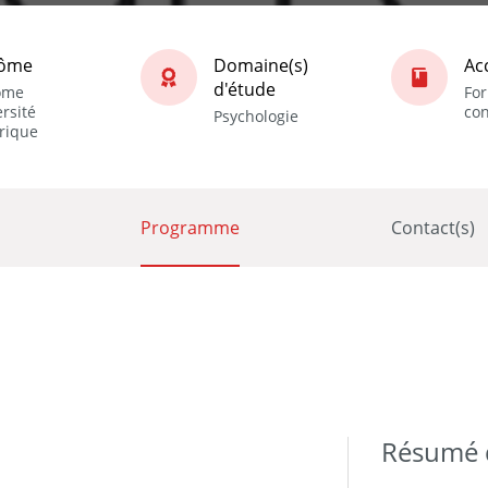
lôme
Domaine(s)
Ac
d'étude
ôme
Fo
rsité
co
Psychologie
rique
Programme
Contact(s)
Résumé d