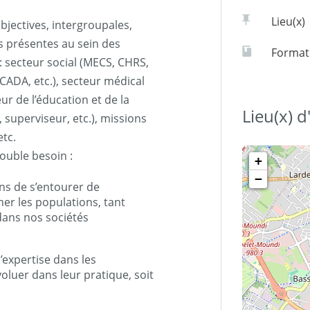
Lieu(x)
bjectives, intergroupales,
us présentes au sein des
Formati
 : secteur social (MECS, CHRS,
 CADA, etc.), secteur médical
eur de l’éducation et de la
Lieu(x) 
 superviseur, etc.), missions
etc.
ouble besoin :
+
−
ns de s’entourer de
r les populations, tant
dans nos sociétés
’expertise dans les
voluer dans leur pratique, soit