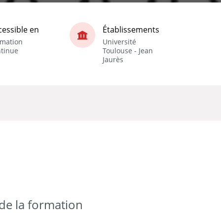
cessible en
Établissements
rmation
Université
ntinue
Toulouse - Jean
Jaurès
e la formation