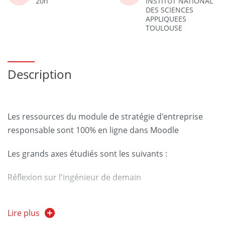
20h
INSTITUT NATIONAL
DES SCIENCES
APPLIQUEES
TOULOUSE
Description
Les ressources du module de stratégie d'entreprise
responsable sont 100% en ligne dans Moodle
Les grands axes étudiés sont les suivants :
Réflexion sur l'ingénieur de demain
Définitions, enjeux et limites de la stratégie
Lire plus
d'entreprise conventionnelle