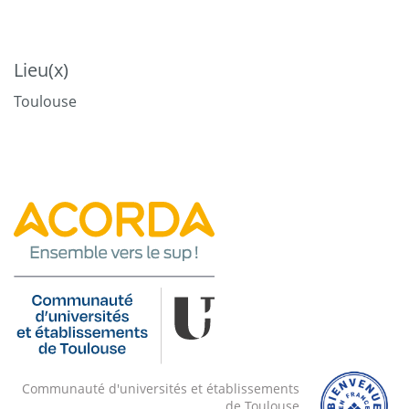
La connaissance des marchés
Concevoir et développer une offre durable
Lieu(x)
Toulouse
Construire une politique de prix juste
Élaborer une communication responsable et efficace
Communauté d'universités et établissements
de Toulouse