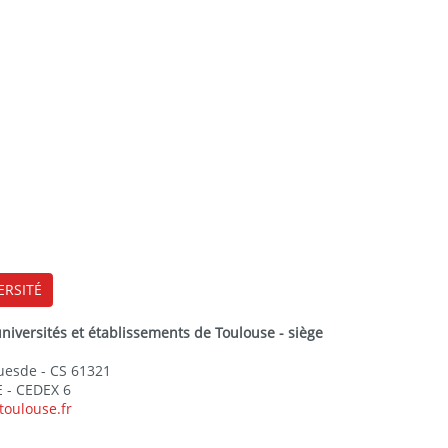
ERSITÉ
versités et établissements de Toulouse - siège
Guesde - CS 61321
 - CEDEX 6
toulouse.fr