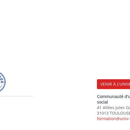
aubages sur la base de la
celui des machines en un sens
 et de l’utilisation des collines
VENIR À L'UNIV
Communauté d'uni
social
41 Allées Jules 
31013 TOULOUSE
formation@univ-