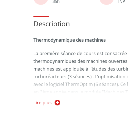
35h
INP 
Description
Thermodynamique des machines
La première séance de cours est consacrée 
thermodynamiques des machines ouvertes
machines est appliquée à l'études des turbi
turboréacteurs (3 séances) . L'optimisation 
avec le logiciel ThermOptim (6 séances). Ce l
en 3ème année dans le module "Machines 
Lire plus
Machines hydrauliques