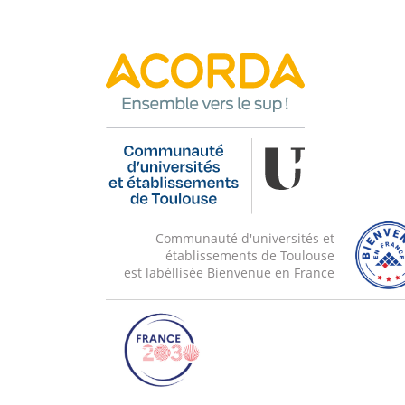
Ce cours porte sur le dimensionnement des 
formule de Euler des turbomachines et sur 
plus large sur la base des règles de similitude
de rendement.
Communauté d'universités et
établissements de Toulouse
est labéllisée Bienvenue en France