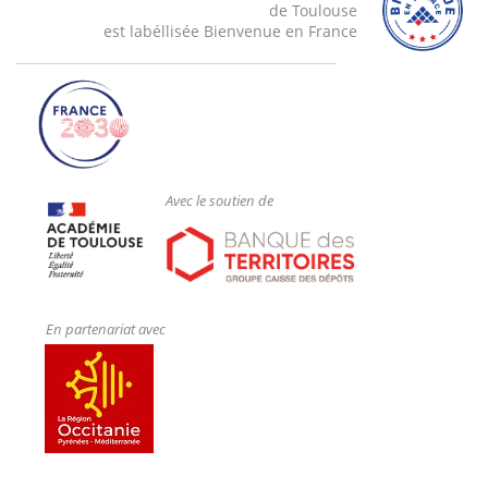
de Toulouse
o Electrolytic treatments
est labéllisée Bienvenue en France
o Sol-Gel treatments
o Chemical vapour deposition
o Physical vapour deposition
o Thermal projection
Avec le soutien de
- Method & Means of controls (visual, thickness,
ductility, resistant to corrosion)
En partenariat avec