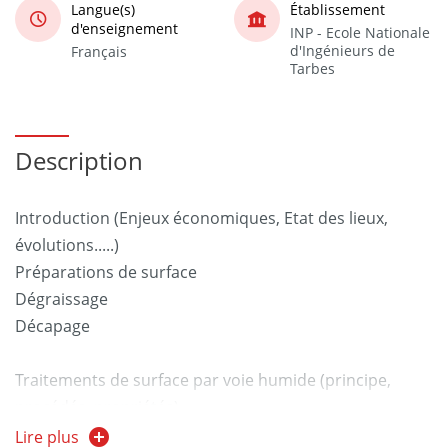
Langue(s)
Établissement
d'enseignement
INP - Ecole Nationale
d'Ingénieurs de
Français
Tarbes
Description
Introduction (Enjeux économiques, Etat des lieux,
évolutions.....)
Préparations de surface
Dégraissage
Décapage
Traitements de surface par voie humide (principe,
procédés, propriétés)
Traitements de conversion
Lire plus