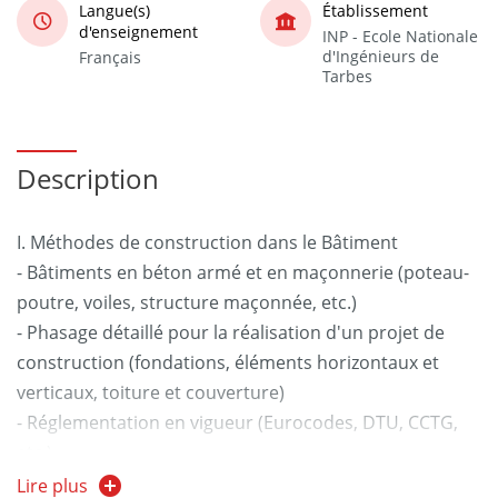
Langue(s)
Établissement
d'enseignement
INP - Ecole Nationale
d'Ingénieurs de
Français
Tarbes
Description
I. Méthodes de construction dans le Bâtiment
- Bâtiments en béton armé et en maçonnerie (poteau-
poutre, voiles, structure maçonnée, etc.)
- Phasage détaillé pour la réalisation d'un projet de
construction (fondations, éléments horizontaux et
verticaux, toiture et couverture)
- Réglementation en vigueur (Eurocodes, DTU, CCTG,
etc.)
- Exemples concrets : logements, bâtiments industriels,
Lire plus