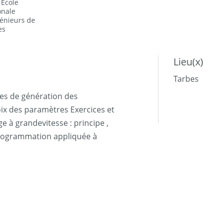
 Ecole
onale
génieurs de
es
Lieu(x)
Tarbes
pes de génération des
oix des paramètres Exercices et
e à grandevitesse : principe ,
 programmation appliquée à