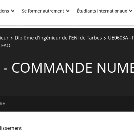
tions
Se former autrement
Étudiants internationaux
ieur
Diplôme d'ingénieur de l'ENI de Tarbes
UE0603A - 
 FAO
A - COMMANDE NUM
che
lissement