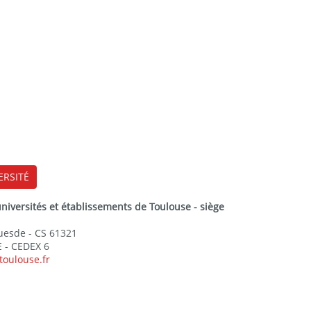
ERSITÉ
versités et établissements de Toulouse - siège
Guesde - CS 61321
 - CEDEX 6
toulouse.fr