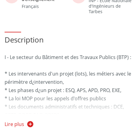
INP - Ecole Nationale
d'Ingénieurs de
Français
Tarbes
Description
I - Le secteur du Bâtiment et des Travaux Publics (BTP) :
* Les intervenants d'un projet (lots), les métiers avec le
périmètre d¿intervention,
* Les phases d¿un projet : ESQ, APS, APD, PRO, EXE,
* La loi MOP pour les appels d'offres publics
* Les documents administratifs et techniques : DCE,
CCTP, DPGF, PAQ, PPSPS,
* Les types de plans : plan de situation, plan de masse,
Lire plus
plan de coffrage, plan de ferraillage, plan de