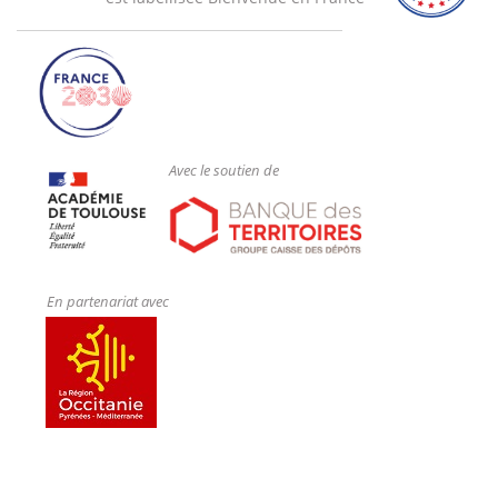
* Les actions sur les structures : permanentes,
d'exploitation, neige, vent, etc.,
* Les matériaux de construction : acier, béton, bois,
* Les sols : description, portance, écoulements,
problématiques,
Avec le soutien de
* Initiation au béton armé : association acier-béton,
poutres en flexion simple,
* Exemple d'application : étude d'une poutre en béton
armé.
En partenariat avec
I The Building and Public Works sector :
The stakeholders, the trades with the scope of
intervention,
The phases of a project: ESQ, APS, APD, PRO, EXE,
The MOP law for public tenders,
Administrative and technical documents: DCE, CCTP,