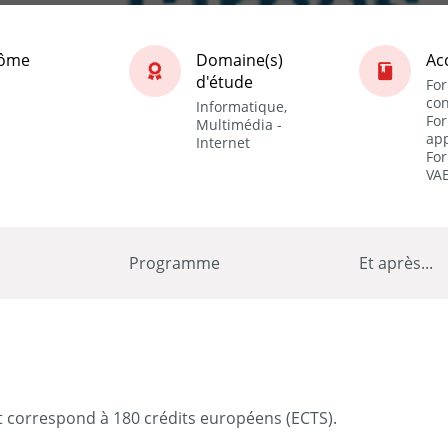
lôme
Domaine(s)
Ac
d'étude
Fo
con
Informatique,
Fo
Multimédia -
app
Internet
For
VA
Programme
Et après...
et correspond à 180 crédits européens (ECTS).