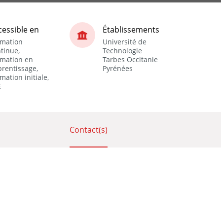
cessible en
Établissements
rmation
Université de
tinue,
Technologie
rmation en
Tarbes Occitanie
rentissage,
Pyrénées
mation initiale,
E
Contact(s)