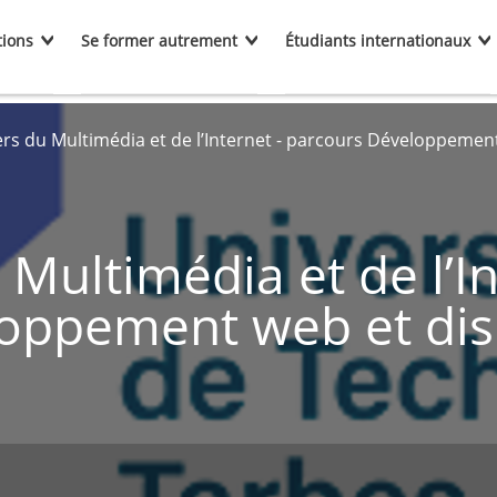
tions
Se former autrement
Étudiants internationaux
rs du Multimédia et de l’Internet - parcours Développement w
Multimédia et de l’In
oppement web et disp