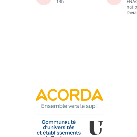
13h
ENAC
nati
l'avi