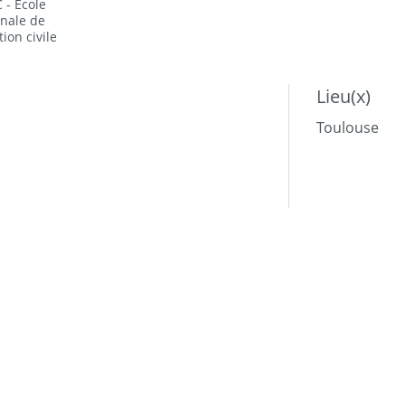
 - Ecole
onale de
ation civile
Lieu(x)
Toulouse