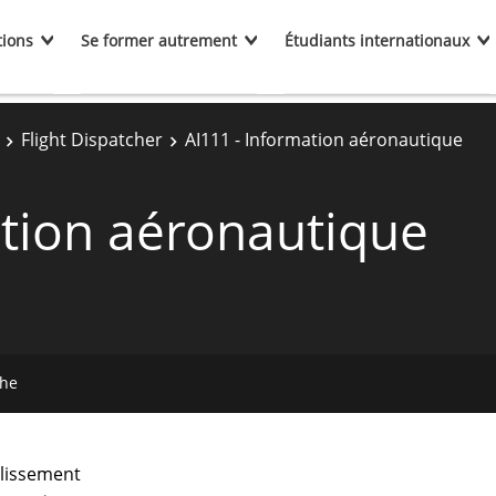
tions
Se former autrement
Étudiants internationaux
Flight Dispatcher
AI111 - Information aéronautique
ation aéronautique
che
lissement