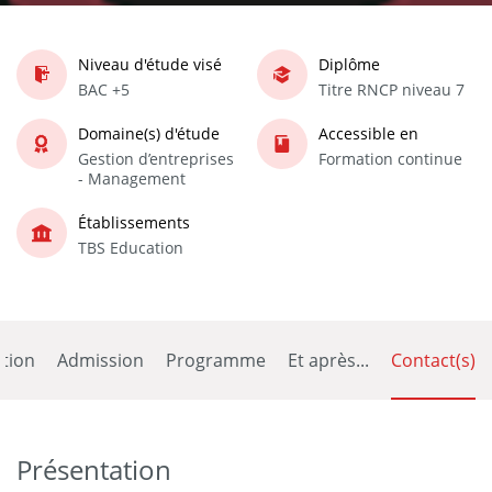
Niveau d'étude visé
Diplôme
BAC +5
Titre RNCP niveau 7
Domaine(s) d'étude
Accessible en
Gestion d’entreprises
Formation continue
- Management
Établissements
TBS Education
tion
Admission
Programme
Et après...
Contact(s)
Présentation