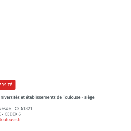
ERSITÉ
versités et établissements de Toulouse - siège
Guesde - CS 61321
 - CEDEX 6
toulouse.fr