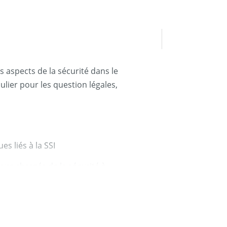
 aspects de la sécurité dans le
ulier pour les question légales,
es liés à la SSI
eurs chargés de la sécurité à
si que les difficultés associées.
ntes, au sein d’une
s briques de base d’une
.