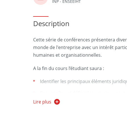
INP - ENSEEIHT
Description
Cette série de conférences présentera divers
monde de l'entreprise avec un intérêt partic
humaines et organisationnelles.
A la fin du cours l’étudiant saura :
Identifier les principaux éléments juridiqu
Reconnaître et définir les principaux act
l’intérieur et autour d’une entreprise, ain
Lire plus
Identifier les enjeux et les parties prena
organisation, pour définir et élaborer le
démarche de gouvernance de la sécurité