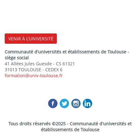
- Deux familles de biopiles:
Les piles microbiennes
VENIR À L'UNIVERSITÉ
Les piles enzymatiques
Communauté d'universités et établissements de Toulouse -
- Production d’hydrogène par électrolyse
siège social
microbienne
41 Allées Jules Guesde - CS 61321
31013 TOULOUSE - CEDEX 6
formation@univ-toulouse.fr
Le rôle de la recherche dans la production et
l’utilisation du bioéthanol et du biodiesel, en relation
avec les aspects énergétiques et environnementaux
- Introduction sur les enjeux des filières
biocarburants
Tous droits réservés ©2025 - Communauté d'universités et
établissements de Toulouse
- Le rôle de la recherche pour la production de
bioéthanol