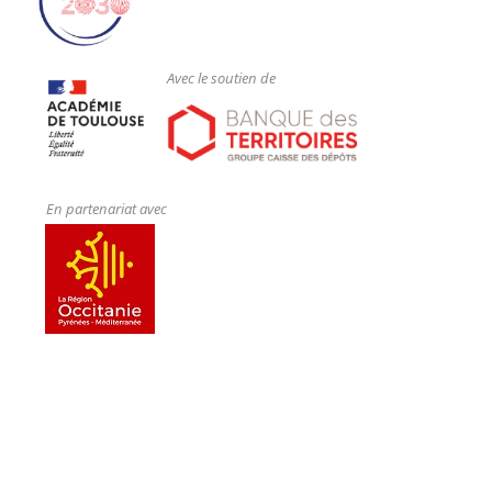
Chimie et procédés, catalyse basique (Lurgi),
hétérogène (EsterFIP), ouverture vers procédé HVO
Avec le soutien de
Le biogaz :
- Généralités et Production : Biogaz, GNV, Biogaz-
carburant
En partenariat avec
- Transformations biologiques et Procédés
- Bilans environnementaux et économique en
comparaison des autres utilisations
Les systèmes énergétiques biocatalysés: biopiles et
électrolyseurs microbiens
- Contexte historique : de la recherche à la réalité
économique pour des marchés de niche