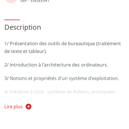
INP - ENSEEIHT
Description
1/ Présentation des outils de bureautique (traitement
de texte et tableur).
2/ Introduction à l'architecture des ordinateurs.
3/ Notions et propriétés d'un système d'exploitation.
4/ Initiation à Unix : système de fichiers, principales
commandes, shells.
Lire plus
5/ Du programme au processus (langages interprétés,
langages compilés, compilateurs, édition de liens,
exécution).