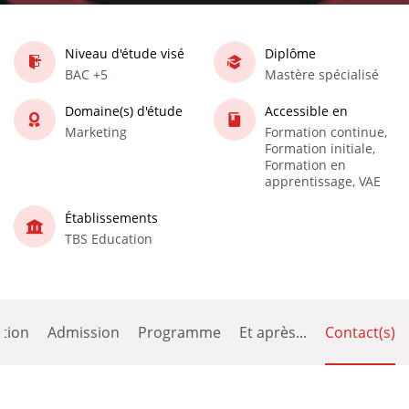
Niveau d'étude visé
Diplôme
BAC +5
Mastère spécialisé
Domaine(s) d'étude
Accessible en
Marketing
Formation continue,
Formation initiale,
Formation en
apprentissage, VAE
Établissements
TBS Education
tion
Admission
Programme
Et après...
Contact(s)