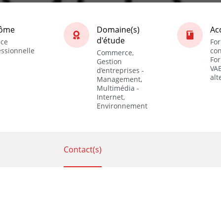
lôme
Domaine(s)
Ac
d'étude
nce
Fo
essionnelle
con
Commerce,
For
Gestion
VAE
d’entreprises -
alt
Management,
Multimédia -
Internet,
Environnement
Contact(s)