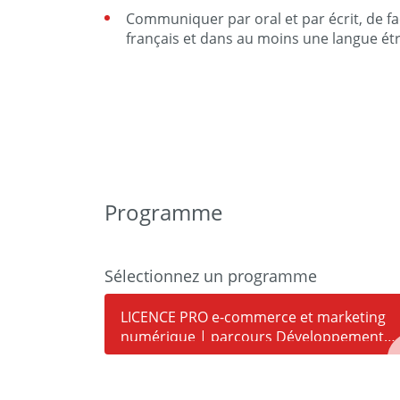
Communiquer par oral et par écrit, de f
français et dans au moins une langue ét
Programme
Sélectionnez un programme
LICENCE PRO e-commerce et marketing
numérique | parcours Développement
durable des territoires par l'e-commerce
et l'e-tourisme (DDT eCeT) - Site de Foix