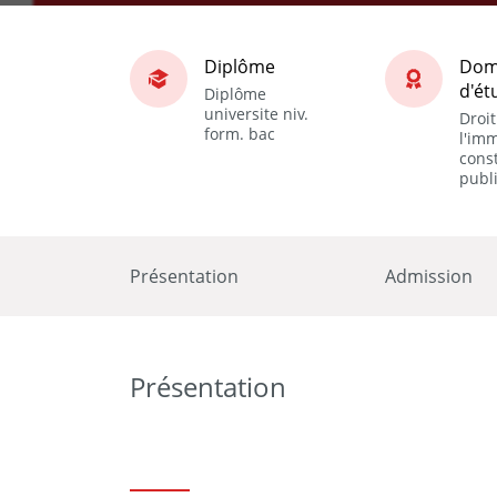
Diplôme
Dom
d'ét
Diplôme
universite niv.
Droit
form. bac
l'imm
const
publi
Présentation
Admission
Présentation