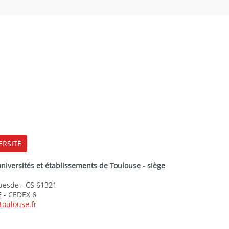
ERSITÉ
versités et établissements de Toulouse - siège
Guesde - CS 61321
 - CEDEX 6
toulouse.fr