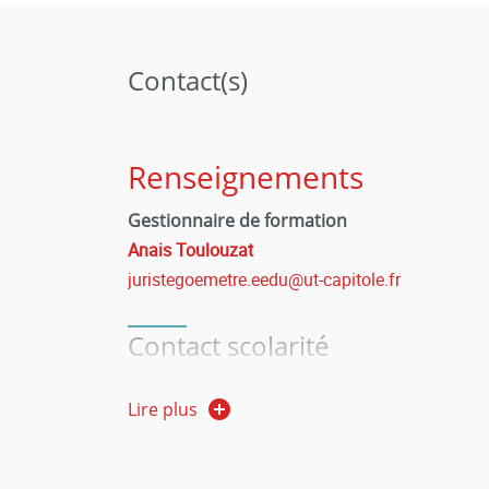
Contact(s)
Renseignements
Gestionnaire de formation
Anais Toulouzat
juristegoemetre.eedu@ut-capitole.fr
Contact scolarité
Julien Laurent
, Professeur des universités
Olivier Cazaux
Lire plus
, Géomètre-expert