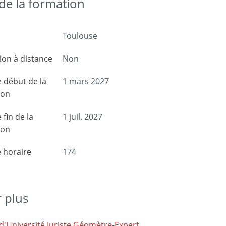
e la formation
Toulouse
on à distance
Non
 début de la
1 mars 2027
ion
 fin de la
1 juil. 2027
ion
 horaire
174
r plus
d'Université Juriste Géomètre-Expert