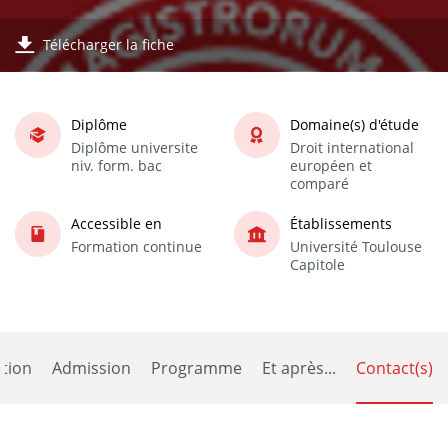
Télécharger la fiche
Diplôme
Domaine(s) d'étude
Diplôme universite
Droit international
niv. form. bac
européen et
comparé
Accessible en
Établissements
Formation continue
Université Toulouse
Capitole
tion
Admission
Programme
Et après...
Contact(s)