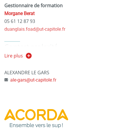
Gestionnaire de formation
Morgane Berat
05 61 12 87 93
duanglais.foad@ut-capitole.fr
Contact scolarité
Alexandre Le Gars
Lire plus
, Maître de conférences
ALEXANDRE LE GARS
ale-gars
@
ut-capitole.fr