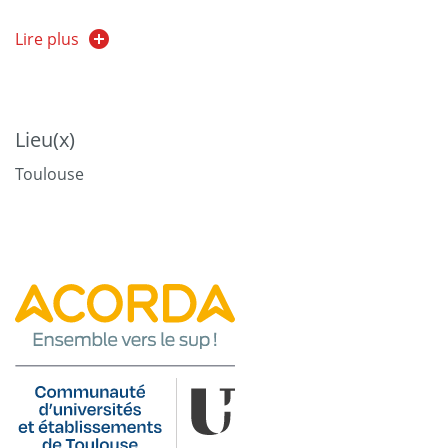
Programme:
Lire plus
- Notion de groupe, processus de décision, conflits,
autorité, minorités actives, influences.
- Analyse des emplois, recrutement et GPEC,
Lieu(x)
motivation au travail, rémunération, appréciation des
Toulouse
salariés, formation, gestion des carrières, relations
professionnelles, flexibilité des RH et contrats de
travail.
- Échanges avec des professionnels.