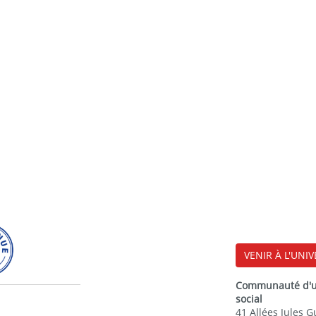
rs (Docker), les outils
 les principaux services
ls liés au big data tels que le
Hadoop, Spark) et le traitement
torm).
VENIR À L'UNIV
Communauté d'uni
social
41 Allées Jules 