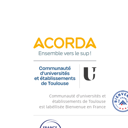
tels que la virtualisation (KVM), les conteneu
d'administration (OpenStack, Kubertenes) et
fournis par les opérateurs du cloud (AWS).
La seconde partie aborde les concepts et outi
traitement parallèle de données massives (
temps réel de données (Spark-streaming, S
Communauté d'universités et
établissements de Toulouse
est labéllisée Bienvenue en France