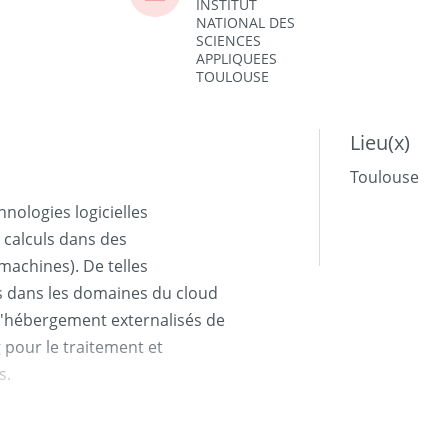
INSTITUT
NATIONAL DES
SCIENCES
APPLIQUEES
TOULOUSE
Lieu(x)
Toulouse
hnologies logicielles
 calculs dans des
machines). De telles
es dans les domaines du cloud
'hébergement externalisés de
 pour le traitement et
s.
utils liés au cloud computing