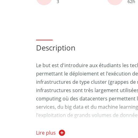
3
62h
Description
Le but est d'introduire aux étudiants les tec
permettant le déploiement et l'exécution de
infrastructures de type cluster (grappes de 
infrastructures sont très largement utilisé
computing où des datacenters permettent l
services, du big data et du machine learning
l'exploitation de grands volumes de donnée
La première partie aborde les concepts et o
Lire plus