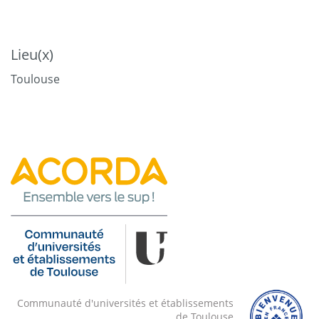
77 ateliers sur 10 sujets liés à l’insertion
professionnelle.
Lieu(x)
Toulouse
30 intervenants de divers horizons, animant des
ateliers sur les thématiques suivantes :
>> Comment développer sa confiance en soi pour être
plus efficace dans la recherche
d’un stage/emploi ?
>> Comment mettre toutes les chances de son côté
pour réussir un entretien de
recrutement ?
Communauté d'universités et établissements
de Toulouse