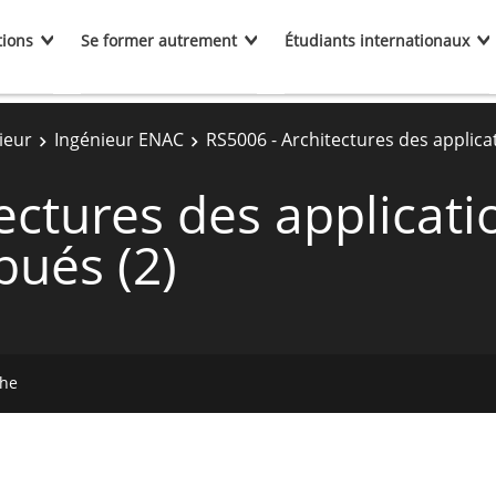
tions
Se former autrement
Étudiants internationaux
ieur
Ingénieur ENAC
RS5006 - Architectures des applica
ectures des applicati
bués (2)
che