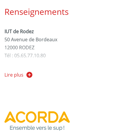
Renseignements
IUT de Rodez
50 Avenue de Bordeaux
12000 RODEZ
Tél : 05.65.77.10.80
Secrétariat du Département GEA
Lire plus
Tél : 05.65.77.15.63
Mail : gea@iut-rodez.fr
www.iut-rodez.fr
Contact scolarité
Chef de Département :
Daniel PÉLISSIER