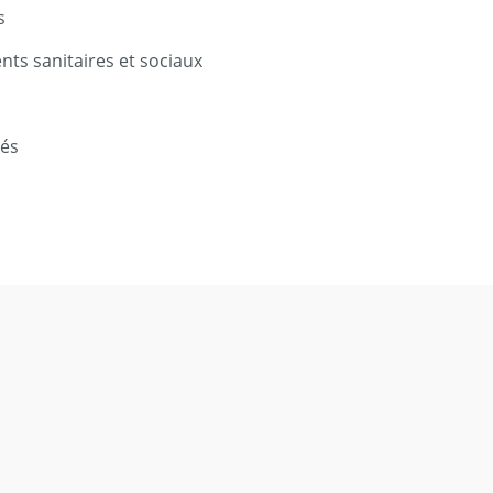
s
ts sanitaires et sociaux
n
és