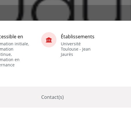
cessible en
Établissements
mation initiale,
Université
rmation
Toulouse - Jean
tinue,
Jaurès
rmation en
ernance
Contact(s)