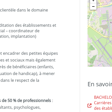
−
/clientèle dans le domaine
ditation des établissements et
cial – coordinateur de
ation, implantation)
t encadrer des petites équipes
res et sociaux mais également
rès de bénéficiaires (enfants,
tuation de handicap), à mener
 dans le respect de la
En savoi
BACHELOR
 de 50 % de professionnels
:
Carrières
ultants, psychologues,
des établ