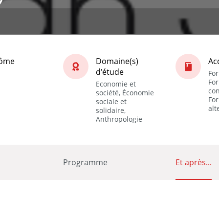
lôme
Domaine(s)
Ac
d'étude
For
Fo
Economie et
con
société, Économie
Fo
sociale et
alt
solidaire,
Anthropologie
Programme
Et après...