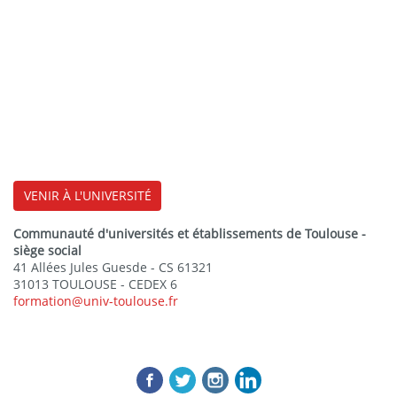
Email :
0311200l@ac-toulouse.fr
Téléphone :
05 61 93 55 11
Site :
LP Airbus
Modalités d'enseignement :
alternance
Lycée La Borde Basse
Adresse
VENIR À L'UNIVERSITÉ
193 RUE COMTE EMMANUEL DE LAS CASES
81100 CASTRES
Communauté d'universités et établissements de Toulouse -
siège social
41 Allées Jules Guesde - CS 61321
Email :
0810959c@ac-toulouse.fr
31013 TOULOUSE - CEDEX 6
formation@univ-toulouse.fr
Téléphone :
05 63 62 11 90
Site :
Lycée La Borde Basse
Modalités d'enseignement :
formation initiale,
alternance