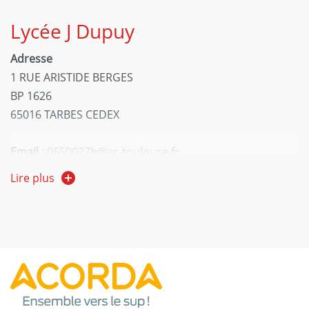
Lycée J Dupuy
Adresse
1 RUE ARISTIDE BERGES
BP 1626
65016 TARBES CEDEX
Email :
0650027b@ac-toulouse.fr
Téléphone :
05 62 34 03 74
Lire plus
Site :
Lycée J Dupuy
Modalités d'enseignement :
formation initiale,
alternance
LP Airbus
Adresse