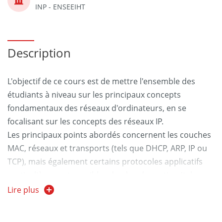
INP - ENSEEIHT
Description
L'objectif de ce cours est de mettre l'ensemble des
étudiants à niveau sur les principaux concepts
fondamentaux des réseaux d'ordinateurs, en se
focalisant sur les concepts des réseaux IP.
Les principaux points abordés concernent les couches
MAC, réseaux et transports (tels que DHCP, ARP, IP ou
TCP), mais également certains protocoles applicatifs
particulièrement sensibles du plan de gestion (tels que
les
Lire plus
protocoles d'annuaires avec le DNS ou le routage avec
RIP ou BGP).