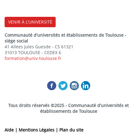
· L’étude s’appuiera sur la simulation (logiciels IC-
EMC et WinSPICE/LTSPICE), ainsi que sur des librairies
de composants passifs.
VENIR À L'UNIVERSITÉ
· Les résultats de simulation de l'atténuation du
Communauté d'universités et établissements de Toulouse -
siège social
filtre seront comparés à des résultats de mesures
41 Allées Jules Guesde - CS 61321
expérimentales.
31013 TOULOUSE - CEDEX 6
formation@univ-toulouse.fr
Tous droits réservés ©2025 - Communauté d'universités et
établissements de Toulouse
Aide |
Mentions Légales |
Plan du site