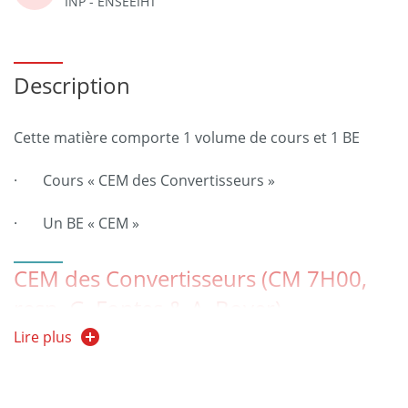
INP - ENSEEIHT
Description
Cette matière comporte 1 volume de cours et 1 BE
· Cours « CEM des Convertisseurs »
· Un BE « CEM »
CEM des Convertisseurs (CM 7H00,
resp. G. Fontes & A. Boyer)
Programme :
Lire plus
· Présenter brièvement les techniques de mesure
standards de l'émission conduite (ex : EN55022,